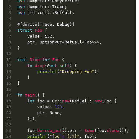
1
use
 dumpster::unsync::Gc;
2
use
 dumpster::Trace;
3
use
 std::cell::RefCell;
4
5
#[derive(Trace, Debug)]
6
struct
Foo
 {
7
    value: 
i32
,
8
    ptr: 
Option
<Gc<RefCell<Foo>>>,
9
}
10
11
impl
Drop
for
Foo
 {
12
fn
drop
(&
mut
self
) {
13
println!
(
"Dropping Foo"
);
14
    }
15
}
16
17
fn
main
() {
18
let
foo
 = Gc::
new
(RefCell::
new
(Foo {
19
        value: 
123
,
20
        ptr: 
None
,
21
    }));
22
23
    foo.
borrow_mut
().ptr = 
Some
(foo.
clone
());
24
println!
(
"foo = {:?}"
, foo);