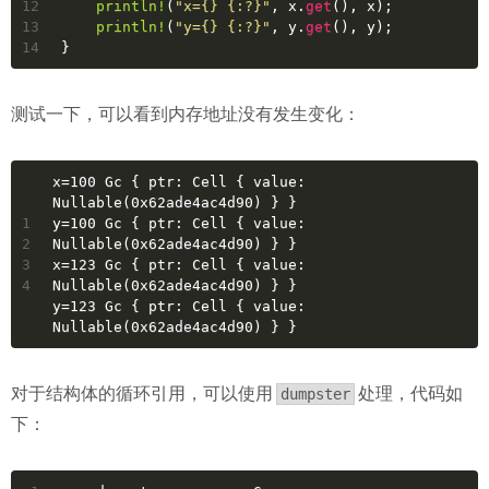
12
println!
(
"x={} {:?}"
, x.
get
(), x);
13
println!
(
"y={} {:?}"
, y.
get
(), y);
14
}
测试一下，可以看到内存地址没有发生变化：
x=100 Gc { ptr: Cell { value: 
Nullable(0x62ade4ac4d90) } }
1
y=100 Gc { ptr: Cell { value: 
2
Nullable(0x62ade4ac4d90) } }
3
x=123 Gc { ptr: Cell { value: 
4
Nullable(0x62ade4ac4d90) } }
y=123 Gc { ptr: Cell { value: 
Nullable(0x62ade4ac4d90) } }
对于结构体的循环引用，可以使用
处理，代码如
dumpster
下：