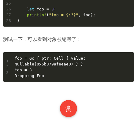
25
26
let
foo
 = 
3
;
27
println!
(
"foo = {:?}"
, foo);
28
}
测试一下，可以看到对象被销毁了：
foo = Gc { ptr: Cell { value: 
1
Nullable(0x5b379afeeae0) } }
2
foo = 3
3
Dropping Foo
赏