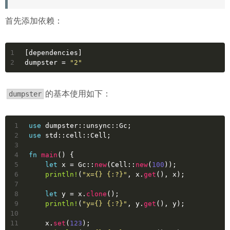
首先添加依赖：
1
[dependencies]
2
dumpster
 = 
"2"
的基本使用如下：
dumpster
1
use
 dumpster::unsync::Gc;
2
use
 std::cell::Cell;
3
4
fn
main
() {
5
let
x
 = Gc::
new
(Cell::
new
(
100
));
6
println!
(
"x={} {:?}"
, x.
get
(), x);
7
8
let
y
 = x.
clone
();
9
println!
(
"y={} {:?}"
, y.
get
(), y);
10
11
    x.
set
(
123
);