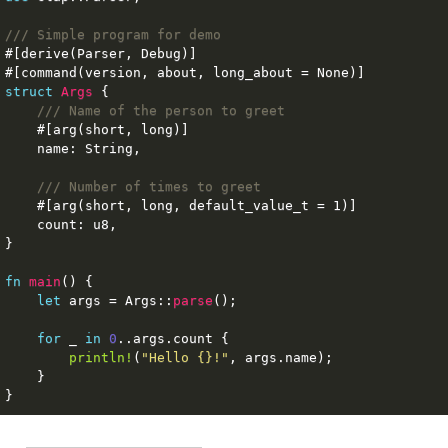
/// Simple program for demo
#[derive(Parser, Debug)]
#[command(version, about, long_about = None)]
struct
Args
 {
/// Name of the person to greet
#[arg(short, long)]
    name: 
String
,
/// Number of times to greet
#[arg(short, long, default_value_t = 1)]
    count: 
u8
,
}
fn
main
() {
let
args
 = Args::
parse
();
for
_
in
0
..args.count {
println!
(
"Hello {}!"
, args.name);
    }
}