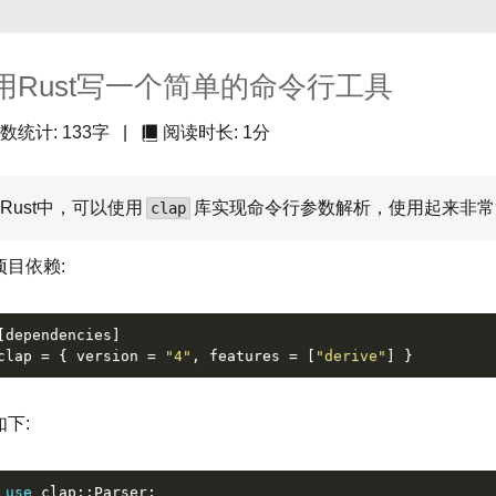
用Rust写一个简单的命令行工具
数统计:
133字
|
阅读时长:
1分
Rust中，可以使用
库实现命令行参数解析，使用起来非常
clap
项目依赖:
[dependencies]
clap
 = { version = 
"4"
, features = [
"derive"
] }
下:
use
 clap::Parser;