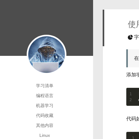
使
字
在
添加
学习清单
1
编程语言
2
机器学习
代码收藏
代码如
其他内容
Linux
1