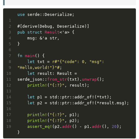
use
 serde::Deserialize;
1
2
#[derive(Debug, Deserialize)]
3
pub
struct
Result
<
'a
> {
4
    msg: &
'a
str
,
5
}
6
7
fn
main
() {
8
let
txt
 = 
r#"{"code": 0, "msg": 
9
"Hello,world!"}"#
;
10
let
result
: 
Result
 = 
11
serde_json::
from_str
(txt).
unwrap
();
12
println!
(
"{:?}"
, result);
13
14
let
p1
 = std::ptr::addr_of!(*txt);
15
let
p2
 = std::ptr::addr_of!(*result.msg);
16
17
println!
(
"{:?}"
, p1);
18
println!
(
"{:?}"
, p2);
19
assert_eq!
(p2.
addr
() - p1.
addr
(), 
20
);
}