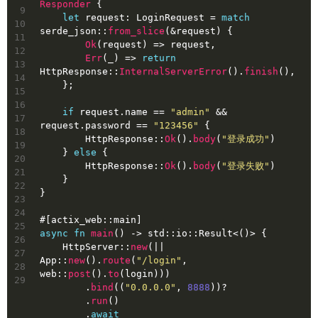
Responder
 {
9
let
request
: LoginRequest = 
match
10
serde_json::
from_slice
(&request) {
11
Ok
(request) => request,
12
Err
(_) => 
return
13
HttpResponse::
InternalServerError
().
finish
(),
14
    };
15
16
if
 request.name == 
"admin"
 && 
17
request.password == 
"123456"
 {
18
        HttpResponse::
Ok
().
body
(
"登录成功"
)
19
    } 
else
 {
20
        HttpResponse::
Ok
().
body
(
"登录失败"
)
21
    }
22
}
23
24
#[actix_web::main]
25
async
fn
main
() 
->
 std::io::
Result
<()> {
26
    HttpServer::
new
(|| 
27
App::
new
().
route
(
"/login"
, 
28
web::
post
().
to
(login)))
29
        .
bind
((
"0.0.0.0"
, 
8888
))?
        .
run
()
        .
await