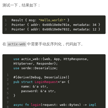
测试一下，结果如下：
1
Result { msg: 
"Hello,world!"
 }
2
Pointer { addr: 0x60b10e0e781e, metadata: 34 }
3
Pointer { addr: 0x60b10e0e7832, metadata: 12 }
在
中需要手动反序列化，代码如下。
actix-web
use
 actix_web::{web, App, HttpResponse, 
HttpServer, Responder};
use
 serde::Deserialize;
1
#[derive(Debug, Deserialize)]
2
pub
struct
LoginRequest
<
'a
> {
3
    name: &
'a
str
,
4
    password: &
'a
str
,
5
}
6
7
async
fn
login
(request: web::Bytes) 
->
impl
8