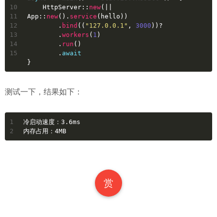
10
    HttpServer::
new
(|| 
11
App::
new
().
service
(hello))
12
        .
bind
((
"127.0.0.1"
, 
3000
))?
13
        .
workers
(
1
)
14
        .
run
()
15
        .
await
}
测试一下，结果如下：
1
冷启动速度：3.6ms
2
内存占用：4MB
赏