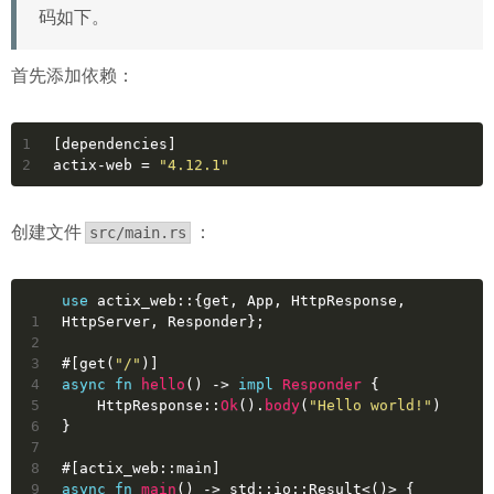
码如下。
首先添加依赖：
1
[dependencies]
2
actix-web
 = 
"4.12.1"
创建文件
：
src/main.rs
use
 actix_web::{get, App, HttpResponse, 
1
HttpServer, Responder};
2
3
#[get(
"/"
)]
4
async
fn
hello
() 
->
impl
Responder
 {
5
    HttpResponse::
Ok
().
body
(
"Hello world!"
)
6
}
7
8
#[actix_web::main]
9
async
fn
main
() 
->
 std::io::
Result
<()> {