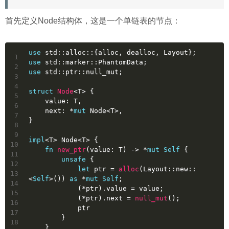
首先定义Node结构体，这是一个单链表的节点：
use
 std::alloc::{alloc, dealloc, Layout};
1
use
 std::marker::PhantomData;
2
use
 std::ptr::null_mut;
3
4
struct
Node
<T> {
5
    value: T,
6
    next: *
mut
 Node<T>,
7
}
8
9
impl
<T> Node<T> {
10
fn
new_ptr
(value: T) 
->
 *
mut
Self
 {
11
unsafe
 {
12
let
ptr
 = 
alloc
(Layout::new::
13
<
Self
>()) 
as
 *
mut
Self
;
14
            (*ptr).value = value;
15
            (*ptr).next = 
null_mut
();
16
            ptr
17
        }
18
    }