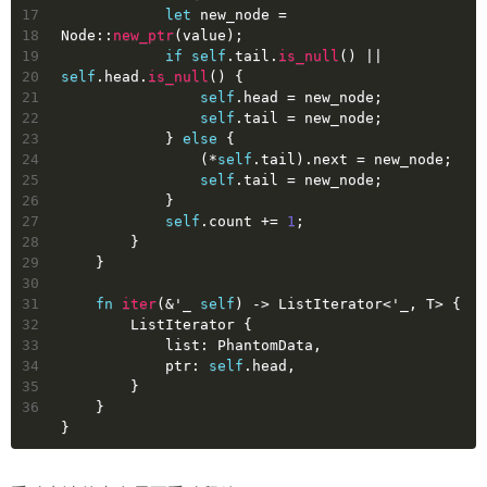
17
let
new_node
 = 
18
Node::
new_ptr
(value);
19
if
self
.tail.
is_null
() || 
20
self
.head.
is_null
() {
21
self
.head = new_node;
22
self
.tail = new_node;
23
            } 
else
 {
24
                (*
self
.tail).next = new_node;
25
self
.tail = new_node;
26
            }
27
self
.count += 
1
;
28
        }
29
    }
30
31
fn
iter
(&
'_
self
) 
->
 ListIterator<
'_
, T> {
32
        ListIterator {
33
            list: PhantomData,
34
            ptr: 
self
.head,
35
        }
36
    }
}