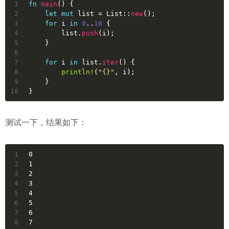
1
fn
main
() {
2
let
mut 
list
 = List::
new
();
3
for
i
in
0
..
10
 {
4
        list.
push
(i);
5
    }
6
7
for
i
in
 list.
iter
() {
8
println!
(
"{}"
, i);
9
    }
10
}
测试一下，结果如下：
1
0
2
1
3
2
4
3
5
4
6
5
7
6
8
7