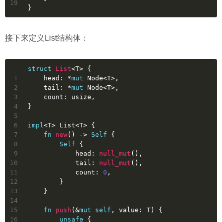
19
}
接下来定义List结构体：
struct
List
<T> {
1
    head: *
mut
 Node<T>,
2
    tail: *
mut
 Node<T>,
3
    count: 
usize
,
4
}
5
6
impl
<T> List<T> {
7
fn
new
() 
->
Self
 {
8
Self
 {
9
            head: 
null_mut
(),
10
            tail: 
null_mut
(),
11
            count: 
0
,
12
        }
13
    }
14
15
fn
push
(&
mut
self
, value: T) {
16
unsafe
 {