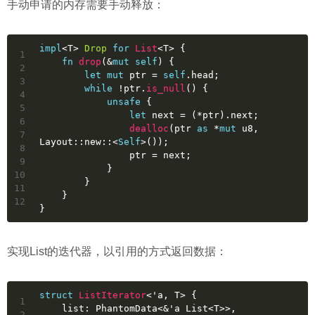
手动申请的内存需要手动释放：
impl
<T> 
Drop
for
List
<T> {
1
fn
drop
(&
mut
self
) {
2
let
mut 
ptr
 = 
self
.head;
3
while
 !ptr.
is_null
() {
4
unsafe
 {
5
let
next
 = (*ptr).next;
6
dealloc
(ptr 
as
 *
mut
u8
, 
7
Layout::new::<
Self
>());
8
                ptr = next;
9
            }
10
        }
11
    }
12
}
实现List的迭代器，以引用的方式返回数据：
struct
ListIterator
<
'a
, T> {
1
    list: PhantomData<&
'a
 List<T>>,
2