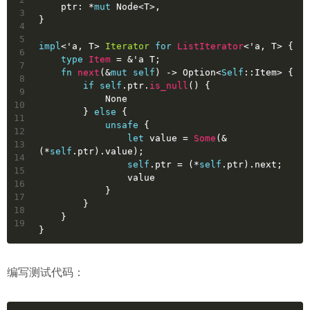
    ptr: *
mut
 Node<T>,
3
}
4
5
impl
<
'a
, T> 
Iterator
for
ListIterator
<
'a
, T> {
6
type
Item
 = &
'a
 T;
7
fn
next
(&
mut
self
) 
->
Option
<
Self
::Item> {
8
if
self
.ptr.
is_null
() {
9
None
10
        } 
else
 {
11
unsafe
 {
12
let
value
 = 
Some
(&
13
(*
self
.ptr).value);
14
self
.ptr = (*
self
.ptr).next;
15
                value
16
            }
17
        }
18
    }
19
}
编写测试代码：